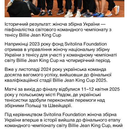
Історичний результат: жіноча збірна України —
півфіналістка світового командного чемпіонату з
тенісу Billie Jean King Cup
Наприкінці 2023 року фонд Svitolina Foundation
отримав в управління жіночу національну збірну
України з тенісу для участі у командному чемпіонаті
світу Billie Jean King Cup на чотирирічний період.
Вже у листопаді 2024 року українська команда
досягла вагомого успіху, вийшовши до фінальної
кваліфікаційної стадії Billie Jean King Cup 2025.
Матчі за вихід до фіналу відбулися 11–12 квітня 2025
року у польському місті Радом, де українські
тенісистки здобули переконливі перемоги над
збірними Польщі та Швейцарії.
Під керівництвом Svitolina Foundation жіноча збірна
України вперше в історії вийшла до фінального етапу
командного чемпіонату світу Billie Jean King Cup, який